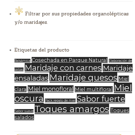
Filtrar por sus propiedades organolépticas
y/o maridajes.
Etiquetas del producto
Cosechada en Parque Natural
Balsámica
Elaboración de
Maridaje con carnes
Maridaje
salsas
Maridaje quesos
ensaladas
Miel
Miel
Miel monofloral
clara
Miel multifloral
oscura
Sabor fuerte
Pack regalo de miel
Toques amargos
Toques
Sabor suave
salados