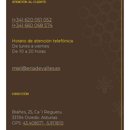
ATENCIÓN AL CLIENTE
(+34) 620 051 052
(+34) 660 068 574
Horario de atención telefónica:
De lunes a viernes
De 10 a 20 horas
miel@eriadevalles.es
DIRECCIÓN
Brañes, 25, Ca´l Regueru
33194 Oviedo. Asturias
GPS:
43.408571, -5.911810