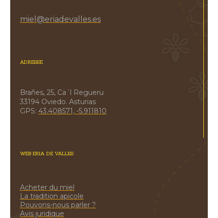
miel@eriadevalles.es
ADRESSE
Brañes, 25, Ca´l Regueru
33194 Oviedo. Asturias
GPS:
43.408571, -5.911810
WEB ERIA DE VALLES
Acheter du miel
La tradition apicole
Pouvons-nous parler ?
Avis juridique