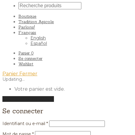
Boutique
Tradition Apicole
Parlons!
Français
English
Español
Panier
0
Se connecter
Wishlist
Panier
Fermer
Updating…
Votre panier est vide.
Poursuivre les achats
Se connecter
Identifiant ou e-mail
*
Mot de passe
*