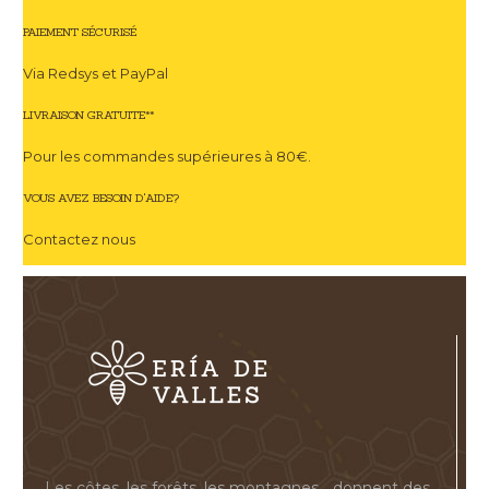
PAIEMENT SÉCURISÉ
Via Redsys et PayPal
LIVRAISON GRATUITE**
Pour les commandes supérieures à 80€.
VOUS AVEZ BESOIN D'AIDE?
Contactez nous
Les côtes, les forêts, les montagnes... donnent des