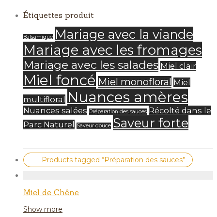
Étiquettes produit
Mariage avec la viande
Balsamique
Mariage avec les fromages
Mariage avec les salades
Miel clair
Miel foncé
Miel monofloral
Miel
Nuances amères
multifloral
Nuances salées
Récolté dans le
Préparation des sauces
Saveur forte
Parc Naturel
Saveur douce
Products tagged
“Préparation des sauces”
Miel de Chêne
Show more