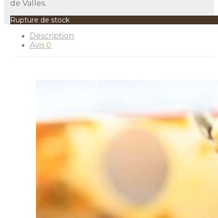
de Valles.
Rupture de stock
Description
Avis
0