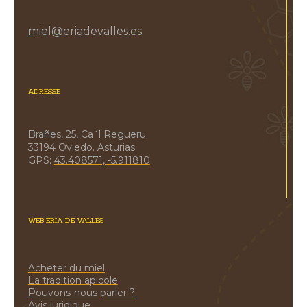
miel@eriadevalles.es
ADRESSE
Brañes, 25, Ca´l Regueru
33194 Oviedo. Asturias
GPS:
43.408571, -5.911810
WEB ERIA DE VALLES
Acheter du miel
La tradition apicole
Pouvons-nous parler ?
Avis juridique