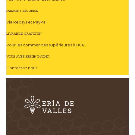
PAIEMENT SÉCURISÉ
Via Redsys et PayPal
LIVRAISON GRATUITE**
Pour les commandes supérieures à 80€.
VOUS AVEZ BESOIN D'AIDE?
Contactez nous