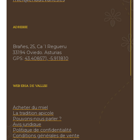
ADRESSE
Brañes, 25, Ca´l Regueru
33194 Oviedo. Asturias
GPS:
43.408571, -5.911810
WEB ERIA DE VALLES
Acheter du miel
La tradition apicole
Pouvons-nous parler ?
Avis juridique
Politique de confidentialité
Conditions générales de vente