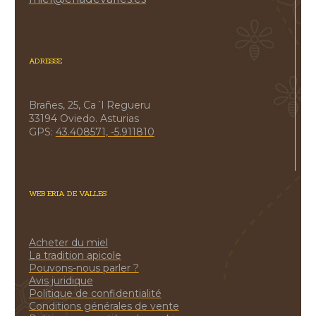
ADRESSE
Brañes, 25, Ca´l Regueru
33194 Oviedo. Asturias
GPS:
43.408571, -5.911810
WEB ERIA DE VALLES
Acheter du miel
La tradition apicole
Pouvons-nous parler ?
Avis juridique
Politique de confidentialité
Conditions générales de vente