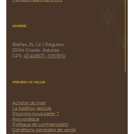
ADRESSE
Brañes, 25, Ca´l Regueru
33194 Oviedo. Asturias
GPS:
43.408571, -5.911810
WEB ERIA DE VALLES
Acheter du miel
La tradition apicole
Pouvons-nous parler ?
Avis juridique
Politique de confidentialité
Conditions générales de vente