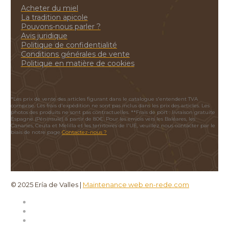
Acheter du miel
La tradition apicole
Pouvons-nous parler ?
Avis juridique
Politique de confidentialité
Conditions générales de vente
Politique en matière de cookies
*Les prix de vente des articles figurant dans le catalogue s'entendent TVA
comprise. Les frais d'expédition ne sont pas inclus dans les prix des articles. Les
photos des produits ne sont pas contractuelles. **Frais de port : livraison gratuite
Espagne (Péninsule) à partir de 80€. Pour les envois vers les Baléares, les
Canaries, Ceuta et Melilla et les territoires de l'UE, veuillez nous contacter par le
biais de notre page
Contactez-nous ?
© 2025 Ería de Valles |
Maintenance web en-rede.com