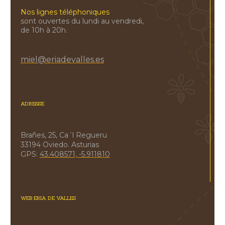
Nos lignes téléphoniques
sont ouvertes du lundi au vendredi,
de 10h à 20h.
miel@eriadevalles.es
ADRESSE
Brañes, 25, Ca´l Regueru
33194 Oviedo. Asturias
GPS:
43.408571, -5.911810
WEB ERIA DE VALLES