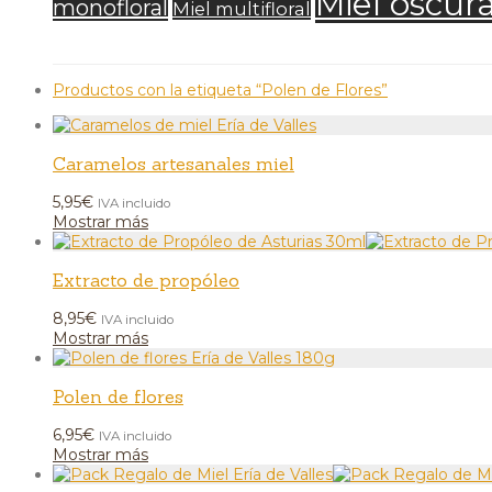
Miel oscur
monofloral
Miel multifloral
Productos con la etiqueta
“Polen de Flores”
Caramelos artesanales miel
5,95
€
IVA incluido
Mostrar más
Extracto de propóleo
8,95
€
IVA incluido
Mostrar más
Polen de flores
6,95
€
IVA incluido
Mostrar más