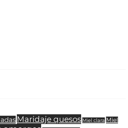
Maridaje quesos
ladas
Miel
Miel clara