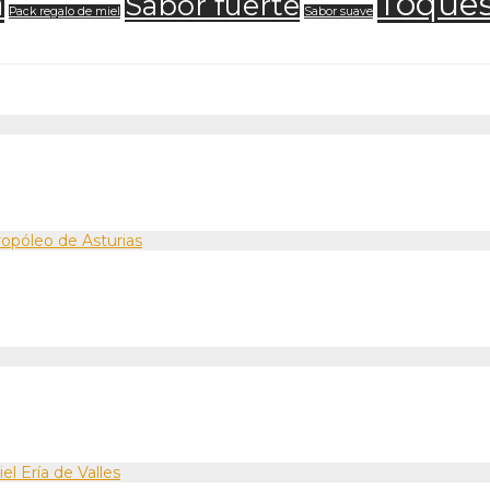
a
Toque
Sabor fuerte
Pack regalo de miel
Sabor suave